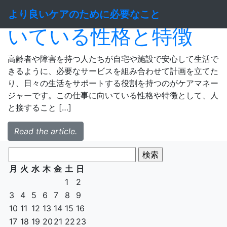
ケアマネージャーに向
より良いケアのために必要なこと
いている性格と特徴
高齢者や障害を持つ人たちが自宅や施設で安心して生活で
きるように、必要なサービスを組み合わせて計画を立てた
り、日々の生活をサポートする役割を持つのがケアマネー
ジャーです。この仕事に向いている性格や特徴として、人
と接すること […]
Read the article.
検
索:
月
火
水
木
金
土
日
1
2
3
4
5
6
7
8
9
10
11
12
13
14
15
16
17
18
19
20
21
22
23