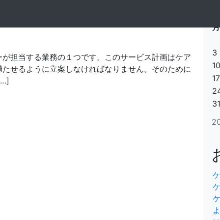
が知るべき立案のポ
検
索
月
3
ーが担当する業務の１つです。このサービス計画はケア
1
満たせるように立案しなければなりません。そのために
17
…]
2
3
2