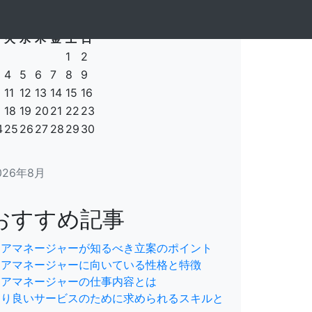
:
火
水
木
金
土
日
1
2
4
5
6
7
8
9
0
11
12
13
14
15
16
18
19
20
21
22
23
4
25
26
27
28
29
30
1
026年8月
おすすめ記事
ケアマネージャーが知るべき立案のポイント
ケアマネージャーに向いている性格と特徴
ケアマネージャーの仕事内容とは
より良いサービスのために求められるスキルと