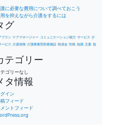
は
介護に必要な費用について調べておこう
費用を抑えながら介護をするには
タグ
アプラン
ケアマネージャー
コミュニケーション能力
サービス
介
サービス
介護保険
介護療養型医療施設
助成金
性格
知識
立案
負
カテゴリー
カテゴリーなし
メタ情報
ログイン
投稿フィード
コメントフィード
ordPress.org